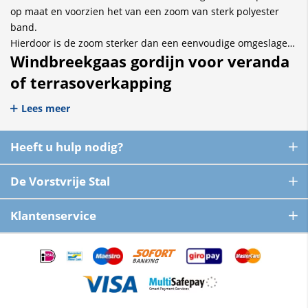
op maat en voorzien het van een zoom van sterk polyester
band.
Hierdoor is de zoom sterker dan een eenvoudige omgeslagen
Windbreekgaas gordijn voor veranda
zoom en blijven de zeilogen beter op hun plaats. In de
zoom ponsen we RVS zeilogen met een binnendiameter van
of terrasoverkapping
17 mm.
Lees meer
Heeft u hulp nodig?
De Vorstvrije Stal
Klantenservice