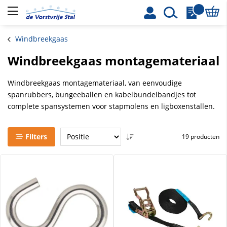
Winke
Windbreekgaas
Windbreekgaas montagemateriaal
Windbreekgaas montagemateriaal, van eenvoudige
spanrubbers, bungeeballen en kabelbundelbandjes tot
complete spansystemen voor stapmolens en ligboxenstallen.
Filters
19 producten