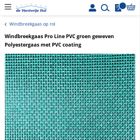
Winke
Windbreekgaas op rol
Windbreekgaas Pro Line PVC groen geweven
Polyestergaas met PVC coating